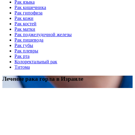
Рак языка
Рак кишечника
Рак гипофиза
Рак кожи
Рак костей
Рак матки
Рак поджелудочной железы
Рак пищевода
Рак губы
Рак плевры
Рак рта
Колоректальный рак
Титома
Лечение рака горла в Израиле
В Израильской государственной больнице «Рамбам»
проводится эффективное лечение всех форм рака горла, как
ранних, так и поздних стадий. При раннем выявлении
заболевания специалисты онкологического центра клиники
используют прогрессивные методы терапии, такие как
трансоральная лазерная микрохирургия, иммунотерапия и
другие. В 95% случаев полного излечения пациентов удается
добиться без проведения открытых операций на гортани.