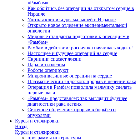
«Рамбам»
Как обойтись без операции на открытом сердце в
Израиле
Уютная клиника для малышей в Израиле
Открыто новое отделение экспериментальной
онкологии
Мировые стандарты подготовки к операциям в
«Рамбам»
Рамбам в действии: россиянка научилась ходить!
Настоящее и будущее операций на сердце
Скрининг спасает жизни
Паралич излечим
Роботы оперируют
Микроинвазивные операции на сердце
Плазматический эндоскоп: прорыв в лечении рака
Операция в Рамбам позволила мальчику сделать
первые шаги
«Рамбам» представляет: так выглядит будущее
диагностики рака легких
Сеточное облучение: прорыв в борьбе со
опухолями
Курсы и стажировки
Назад
Курсы и стажировки
программы интернатуры