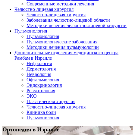
Современные методики лечения
Челюстно-лицевая хирургия
Челюстно-лицевая хирургия
Заболевания челюстно-лицевой области
Методики лечения челюстно-лицевой хирургии
Пульмoнология
Пульмoнология
Пульмoнологические заболевания
Методики лечения пульмунологии
Дополнительные отделения медицинского центра
Рамбам в Израиле
Нефрология
Дерматология
Неврология
Офтальмология
Эндокринология
Ревматология
ЭКО
Пластическая хирургия
Челюстно-лицевая хирургия
Клиника боли
Пульмoнология
Ортопедия в Израиле