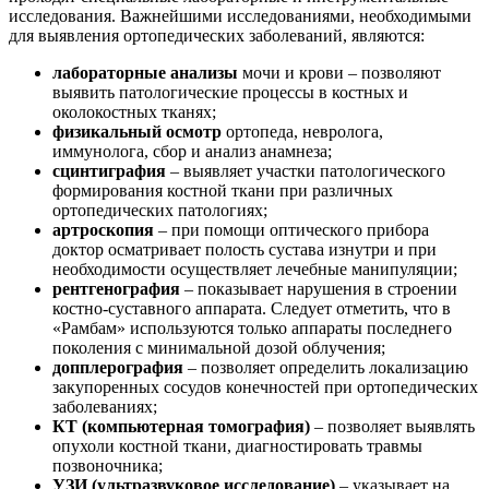
исследования. Важнейшими исследованиями, необходимыми
для выявления ортопедических заболеваний, являются:
лабораторные анализы
мочи и крови – позволяют
выявить патологические процессы в костных и
околокостных тканях;
физикальный осмотр
ортопеда, невролога,
иммунолога, сбор и анализ анамнеза;
сцинтиграфия
– выявляет участки патологического
формирования костной ткани при различных
ортопедических патологиях;
артроскопия
– при помощи оптического прибора
доктор осматривает полость сустава изнутри и при
необходимости осуществляет лечебные манипуляции;
рентгенография
– показывает нарушения в строении
костно-суставного аппарата. Следует отметить, что в
«Рамбам» используются только аппараты последнего
поколения с минимальной дозой облучения;
допплерография
– позволяет определить локализацию
закупоренных сосудов конечностей при ортопедических
заболеваниях;
КТ (компьютерная томография)
– позволяет выявлять
опухоли костной ткани, диагностировать травмы
позвоночника;
УЗИ (ультразвуковое исследование)
– указывает на