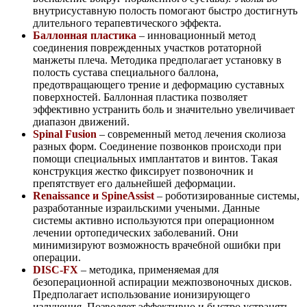
внутрисуставную полость помогают быстро достигнуть
длительного терапевтического эффекта.
Баллонная пластика
– инновационный метод
соединения поврежденных участков ротаторной
манжеты плеча. Методика предполагает установку в
полость сустава специального баллона,
предотвращающего трение и деформацию суставных
поверхностей. Баллонная пластика позволяет
эффективно устранить боль и значительно увеличивает
диапазон движений.
Spinal
Fusion
– современный метод лечения сколиоза
разных форм. Соединение позвонков происходи при
помощи специальных имплантатов и винтов. Такая
конструкция жестко фиксирует позвоночник и
препятствует его дальнейшей деформации.
Renaissance и SpineAssist
– роботизированные системы,
разработанные израильскими учеными. Данные
системы активно используются при операционном
лечении ортопедических заболеваний. Они
минимизируют возможность врачебной ошибки при
операции.
DISC
-
FX
– методика, применяемая для
безоперационной аспирации межпозвоночных дисков.
Предполагает использование ионизирующего
излучения. Позволяет эффективно и быстро устранять