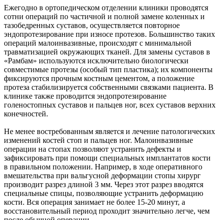
Ежегодно в ортопедическом отделении клиники проводятся
сотни операций по частичной и полной замене коленных и
тазобедренных суставов, осуществляется повторное
эндопротезирование при износе протезов. Большинство таких
операций малоинвазивные, происходят с минимальной
травматизацией окружающих тканей. Для замены суставов в
«Рамбам» используются исключительно биологически
совместимые протезы (особый тип пластика); их компоненты
фиксируются прочным костным цементом, а положение
протеза стабилизируется собственными связками пациента. В
клинике также проводится эндопротезирование
голеностопных суставов и пальцев ног, всех суставов верхних
конечностей.
Не менее востребованным является и лечение патологических
изменений костей стоп и пальцев ног. Малоинвазивные
операции на стопах позволяют устранить дефекты и
зафиксировать при помощи специальных имплантатов кости
в правильном положении. Например, в ходе оперативного
вмешательства при вальгусной деформации стопы хирург
производит разрез длиной 3 мм. Через этот разрез вводятся
специальные спицы, позволяющие устранить деформацию
кости. Вся операция занимает не более 15-20 минут, а
восстановительный период проходит значительно легче, чем
после обычной операции.