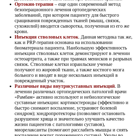
Ортокин-терапия
– еще один современный метод
безоперационного лечения ортопедических
заболеваний, при котором пациенту для быстрого
сращивания поврежденных тканей (мышц, связок,
сухожилий) вводится сыворотка, полученная из его же
крови.
Инъекция стволовых клеток
. Данная методика так же,
как и PRP-терапия основана на использовании
биоматериала пациента. Наибольшую эффективность
инъекции стволовых клеток демонстрируют в лечении
остеоартрита, а также при травмах менисков и разрывах
связок. Стволовые клетки израильские ученые
получают из жировой ткани, а также костного мозга
больного и вводят в виде нескольких инъекций в
поврежденный участок.
Различные виды внутрисуставных инъекций
. В
лечении различных ортопедических патологий врачи
«Рамбам» активно используют и небиологические
суставные инъекции: кортикостероиды (эффективно и
быстро снимают воспаление, устраняют болевой
синдром); хондропротекторы (позволяют остановить
разрушение хряща и значительно улучшить качество
жизни пациентов с патологиями суставов),
миорелаксанты (помогают расслабить мышцы и снять
воспаление вокруг пораженного сустава). Уколы во