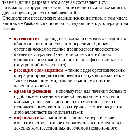
тканей (длина разреза в этом случае составляет 1 см)
возможно и хирургическое лечение сколиоза, а также многих
других ортопедических заболеваний.
Специалисты израильских медицинских центров, в том числе
клиники «Рамбам», выполняют следующие виды операций на
костях:
остеосинтез
– проводится, когда необходимо соединить
обломки кости при сложном переломе. Данная
ортопедическая методика предполагает чрескостное
введение стержней (внешний остеосинтез) либо
использование пластин и винтов для фиксации кости
(внутренний остеосинтез);
резекция с замещением
– такие виды ортопедических
операций проводятся пациентам с опухолями костей, а
также гемангиомами, локализованными внутри
черепной коробки;
краевая резекция
– используется для лечения больных
с доброкачественными новообразованиями костей и
кистами; впоследствии проводится аутопластика с
использованием костного материала самого пациента
либо аллопластика имплантатами;
кифопластика
– миниинвазивное хирургическое
вмешательство, которое используется в ортопедии для
лечения компрессионных переломов позвоночного