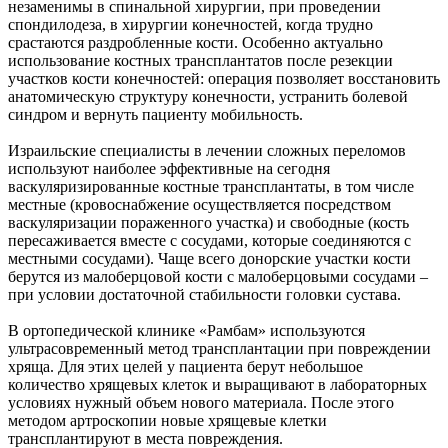
незаменимы в спинальной хирургии, при проведении
спондилодеза, в хирургии конечностей, когда трудно
срастаются раздробленные кости. Особенно актуально
использование костных трансплантатов после резекции
участков кости конечностей: операция позволяет восстановить
анатомическую структуру конечности, устранить болевой
синдром и вернуть пациенту мобильность.
Израильские специалисты в лечении сложных переломов
используют наиболее эффективные на сегодня
васкуляризированные костные трансплантаты, в том числе
местные (кровоснабжение осуществляется посредством
васкуляризации пораженного участка) и свободные (кость
пересаживается вместе с сосудами, которые соединяются с
местными сосудами). Чаще всего донорские участки кости
берутся из малоберцовой кости с малоберцовыми сосудами –
при условии достаточной стабильности головки сустава.
В ортопедической клинике «Рамбам» используются
ультрасовременный метод трансплантации при повреждении
хряща. Для этих целей у пациента берут небольшое
количество хрящевых клеток и выращивают в лабораторных
условиях нужный объем нового материала. После этого
методом артроскопии новые хрящевые клетки
трансплантируют в места повреждения.