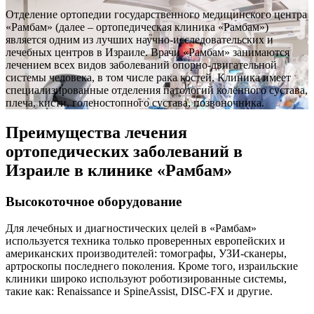
Отделение ортопедии государственного медицинского центра
«Рамбам» (далее – ортопедическая клиника «Рамбам»)
является одним из лучших научно-исследовательских и
лечебных центров в Израиле. Врачи «Рамбам» занимаются
лечением всех видов заболеваний опорно-двигательной
системы человека, в том числе рака костей. Клиника имеет
специализированные отделения патологий коленного сустава,
плеча, кисти, голеностопного сустава, позвоночника.
Преимущества лечения
ортопедических заболеваний в
Израиле в клинике «Рамбам»
Высокоточное оборудование
Для лечебных и диагностических целей в «Рамбам»
используется техника только проверенных европейских и
американских производителей: томографы, УЗИ-сканеры,
артроскопы последнего поколения. Кроме того, израильские
клиники широко используют роботизированные системы,
такие как: Renaissance и SpineAssist, DISC-FX и другие.