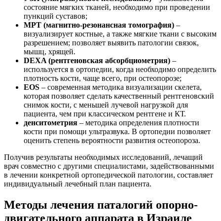
состояние мягких тканей, необходимо при проведении
пункций суставов;
МРТ (магнитно-резонансная томография)
–
визуализирует костные, а также мягкие ткани с высоким
разрешением; позволяет выявить патологии связок,
мышц, хрящей.
DEXA (рентгеновская абсорбциометрия)
–
используется в ортопедии, когда необходимо определить
плотность кости, чаще всего, при остеопорозе;
EOS
– современная методика визуализации скелета,
которая позволяет сделать качественный рентгеновский
снимок кости, с меньшей лучевой нагрузкой для
пациента, чем при классическом рентгене и КТ.
денситометрия
– методика определения плотности
кости при помощи ультразвука. В ортопедии позволяет
оценить степень вероятности развития остеопороза.
Получив результаты необходимых исследований, лечащий
врач совместно с другими специалистами, задействованными
в лечении конкретной ортопедической патологии, составляет
индивидуальный лечебный план пациента.
Методы лечения паталогий опорно-
двигательного аппарата в Израиле