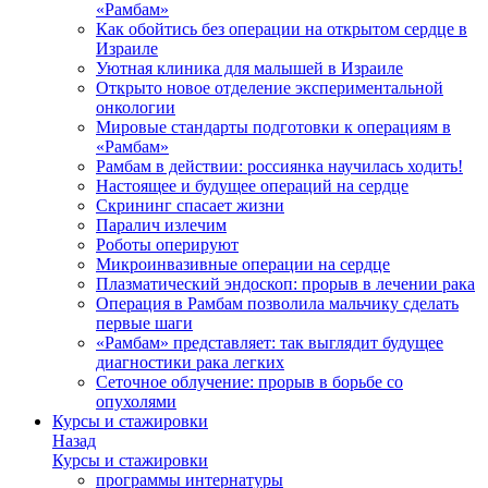
«Рамбам»
Как обойтись без операции на открытом сердце в
Израиле
Уютная клиника для малышей в Израиле
Открыто новое отделение экспериментальной
онкологии
Мировые стандарты подготовки к операциям в
«Рамбам»
Рамбам в действии: россиянка научилась ходить!
Настоящее и будущее операций на сердце
Скрининг спасает жизни
Паралич излечим
Роботы оперируют
Микроинвазивные операции на сердце
Плазматический эндоскоп: прорыв в лечении рака
Операция в Рамбам позволила мальчику сделать
первые шаги
«Рамбам» представляет: так выглядит будущее
диагностики рака легких
Сеточное облучение: прорыв в борьбе со
опухолями
Курсы и стажировки
Назад
Курсы и стажировки
программы интернатуры