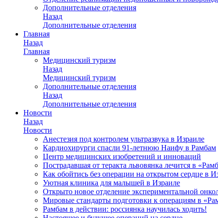
Дополнительные отделения
Назад
Дополнительные отделения
Главная
Назад
Главная
Медицинский туризм
Назад
Медицинский туризм
Дополнительные отделения
Назад
Дополнительные отделения
Новости
Назад
Новости
Анестезия под контролем ультразвука в Израиле
Кардиохирурги спасли 91-летнюю Наифу в Рамбам
Центр медицинских изобретений и инноваций
Пострадавшая от теракта львовянка лечится в «Рам
Как обойтись без операции на открытом сердце в И
Уютная клиника для малышей в Израиле
Открыто новое отделение экспериментальной онко
Мировые стандарты подготовки к операциям в «Ра
Рамбам в действии: россиянка научилась ходить!
Настоящее и будущее операций на сердце