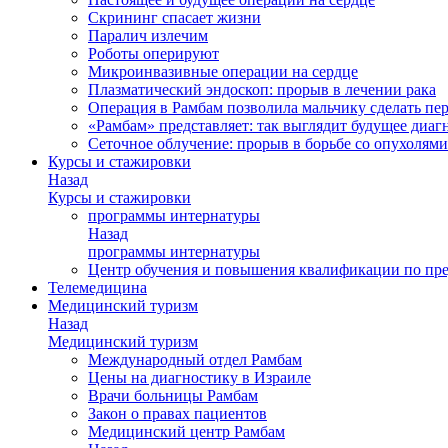
Скрининг спасает жизни
Паралич излечим
Роботы оперируют
Микроинвазивные операции на сердце
Плазматический эндоскоп: прорыв в лечении рака
Операция в Рамбам позволила мальчику сделать пе
«Рамбам» представляет: так выглядит будущее диаг
Сеточное облучение: прорыв в борьбе со опухолями
Курсы и стажировки
Назад
Курсы и стажировки
программы интернатуры
Назад
программы интернатуры
Центр обучения и повышения квалификации по пр
Телемедицина
Медицинский туризм
Назад
Медицинский туризм
Международный отдел Рамбам
Цены на диагностику в Израиле
Врачи больницы Рамбам
Закон о правах пациентов
Медицинский центр Рамбам