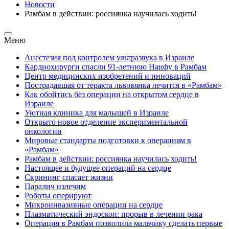
Новости
Рамбам в действии: россиянка научилась ходить!
Меню
Анестезия под контролем ультразвука в Израиле
Кардиохирурги спасли 91-летнюю Наифу в Рамбам
Центр медицинских изобретений и инноваций
Пострадавшая от теракта львовянка лечится в «Рамбам»
Как обойтись без операции на открытом сердце в
Израиле
Уютная клиника для малышей в Израиле
Открыто новое отделение экспериментальной
онкологии
Мировые стандарты подготовки к операциям в
«Рамбам»
Рамбам в действии: россиянка научилась ходить!
Настоящее и будущее операций на сердце
Скрининг спасает жизни
Паралич излечим
Роботы оперируют
Микроинвазивные операции на сердце
Плазматический эндоскоп: прорыв в лечении рака
Операция в Рамбам позволила мальчику сделать первые