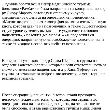
Людмила обратилась в центр медицинского туризма
больницы «Рамбам» и была направлена на консультацию к д-
ру Лиору Марому, ортопеду и старшему хирургу,
специализирующемуся на операциях на позвоночнике. –
«Магнитно-резонансная томография выявила очень большую
кисту, которая давила на позвоночник, а также существующее
структурное сужение, вызывавшее ухудшение состояния
пациентки», - поясняет д-р Маром. – «Я предложил ей
операцию, направленную на освобождение позвоночника, а
также фиксацию нескольких шейных позвонков».
В операции участвовали д-р Слава Шер и его группа из
отделения анестезиологии, которые несли ответственность за
сложную анестезию пациентки, и д-р Хава Хафнер и ее
группа, отвечавшие за нейрофизиологический мониторинг в
реальном времени.
После операции у пациентки быстро начали проходить
неврологические симптомы, от которых она страдала до
операции – она начала свободно ходить, на что раньше не
была способна, и стала задействовать группы мышц левой