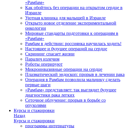
«Рамбам»
Как обойтись без операции на открытом сердце в
Израиле
Уютная клиника для малышей в Израиле
Открыто новое отделение экспериментальной
онкологии
Мировые стандарты подготовки к операциям в
«Рамбам»
Рамбам в действии: россиянка научилась ходить!
Настоящее и будущее операций на сердце
Скрининг спасает жизни
Паралич излечим
Роботы оперируют
Микроинвазивные операции на сердце
Плазматический эндоскоп: прорыв в лечении рака
Операция в Рамбам позволила мальчику сделать
первые шаги
«Рамбам» представляет: так выглядит будущее
диагностики рака легких
Сеточное облучение: прорыв в борьбе со
опухолями
Курсы и стажировки
Назад
Курсы и стажировки
программы интернатуры