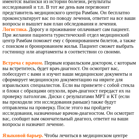
имеются: выписки из истории болезни, результаты
исследований и т.п. В тот же день вам перезвонит
представитель медицинского центра Рамбам. Он бесплатно
проконсультирует вас по поводу лечения, ответит на все ваши
вопросы и вышлет вам план обследования и лечения.
Логистика.
Дорогу и проживание оплачивает сам пациент.
При желании пациента туристический отдел медицинский
центр Рамбам поможет ему с бронированием билетов, а также
с поиском и бронированием жилья. Пациент сможет выбрать
гостиницу или апартаменты в соответствии со своими.
Встреча с врачом.
Первым израильским доктором, с которым
вы встретитесь, будет врач-диагност. Он осмотрит вас,
побеседует с вами и изучит ваши медицинские документы и
сформирует медицинскую документацию на иврите для
израильских специалистов. Если вы привезете с собой стекла
и блоки с образцами опухоли, врач-диагност передаст их на
проверку патологам. Диски с результатами МРТ и КТ (если
вы проходили эти исследования раньше) также будут
отправлены на проверку. После этого вы пройдете
исследования, назначенные врачом-диагностом. Он осмотрит
вас, сообщит вам окончательный диагноз, ответит на ваши
вопросы и назначит лечение.
Языковой барьер.
Чтобы лечиться в медицинском центре