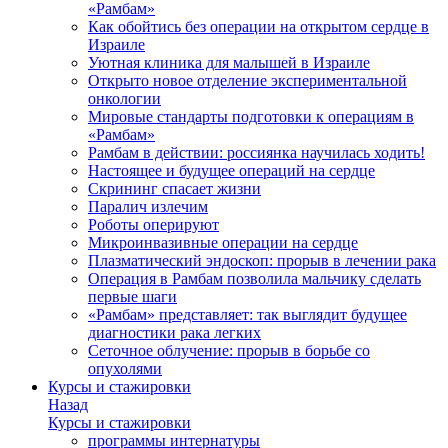
«Рамбам»
Как обойтись без операции на открытом сердце в
Израиле
Уютная клиника для малышей в Израиле
Открыто новое отделение экспериментальной
онкологии
Мировые стандарты подготовки к операциям в
«Рамбам»
Рамбам в действии: россиянка научилась ходить!
Настоящее и будущее операций на сердце
Скрининг спасает жизни
Паралич излечим
Роботы оперируют
Микроинвазивные операции на сердце
Плазматический эндоскоп: прорыв в лечении рака
Операция в Рамбам позволила мальчику сделать
первые шаги
«Рамбам» представляет: так выглядит будущее
диагностики рака легких
Сеточное облучение: прорыв в борьбе со
опухолями
Курсы и стажировки
Назад
Курсы и стажировки
программы интернатуры