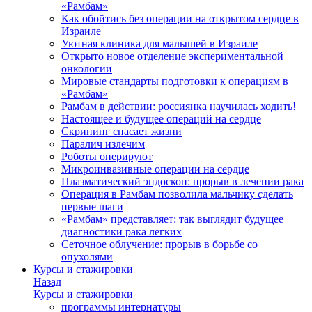
«Рамбам»
Как обойтись без операции на открытом сердце в
Израиле
Уютная клиника для малышей в Израиле
Открыто новое отделение экспериментальной
онкологии
Мировые стандарты подготовки к операциям в
«Рамбам»
Рамбам в действии: россиянка научилась ходить!
Настоящее и будущее операций на сердце
Скрининг спасает жизни
Паралич излечим
Роботы оперируют
Микроинвазивные операции на сердце
Плазматический эндоскоп: прорыв в лечении рака
Операция в Рамбам позволила мальчику сделать
первые шаги
«Рамбам» представляет: так выглядит будущее
диагностики рака легких
Сеточное облучение: прорыв в борьбе со
опухолями
Курсы и стажировки
Назад
Курсы и стажировки
программы интернатуры