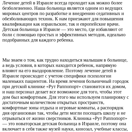
Лечение детей в Израиле всегда проходит как можно более
безболезненно. Наша больница является одним из ведущих
мировых центров по разработке и внедрению седативных и
обезболивающих техник. К нам приезжают для повышения
квалификации как израильские, так и европейские врачи.
Детская больница в Израиле — это место, где избавляют от
боли с помощью простых и эффективных методов, идеально
подобранных для каждого ребенка.
Мы знаем о том, как трудно находиться малышам в больнице,
а ведь условия, в которых находится ребенок, напрямую
влияют на его выздоровление. Поэтому лечение детей в
Израиле происходит с учетом специфики психологии
маленьких пациентов. На время лечения больничный городок
при детской клинике «Рут Раппопорт» становится их домом,
и наш персонал делает все возможное для того, чтобы этот
дом был комфортным. Для этого мы используем планировку с
достаточным количеством открытых пространств,
комфортные зоны отдыха и игровые комнаты, а распорядок
дня организован так, чтобы дети могли посещать школу и не
отрываться от жизни сверстников. Клиника «Рут Раппопорт»
— это новаторская детская больница в Израиле, поэтому она
включает в себя также музей науки, кинозал, учебные классы,