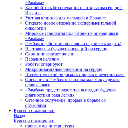
«Рамбам»
Как обойтись без операции на открытом сердце в
Израиле
Уютная клиника для малышей в Израиле
Открыто новое отделение экспериментальной
онкологии
Мировые стандарты подготовки к операциям в
«Рамбам»
Рамбам в действии: россиянка научилась ходить!
Настоящее и будущее операций на сердце
Скрининг спасает жизни
Паралич излечим
Роботы оперируют
Микроинвазивные операции на сердце
Плазматический эндоскоп: прорыв в лечении рака
Операция в Рамбам позволила мальчику сделать
первые шаги
«Рамбам» представляет: так выглядит будущее
диагностики рака легких
Сеточное облучение: прорыв в борьбе со
опухолями
Курсы и стажировки
Назад
Курсы и стажировки
программы интернатуры