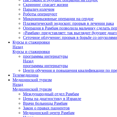
Скрининг спасает жизни
Паралич излечим
Роботы оперируют
Микроинвазивные операции на сердце
Плазматический эндоскоп: прорыв в лечении рака
Операция в Рамбам позволила мальчику сделать пе
«Рамбам» представляет: так выглядит будущее диаг
Сеточное облучение: прорыв в борьбе со опухолями
Курсы и стажировки
Назад
Курсы и стажировки
программы интернатуры
Назад
программы интернатуры
Центр обучения и повышения квалификации по пр
Телемедицина
Медицинский туризм
Назад
Медицинский туризм
Международный отдел Рамбам
Цены на диагностику в Израиле
Врачи больницы Рамбам
Закон о правах пациентов
Медицинский центр Рамбам