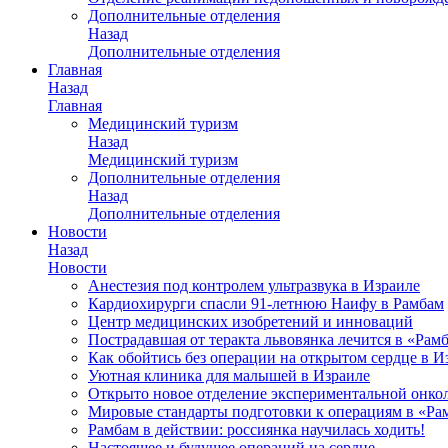
Дополнительные отделения
Назад
Дополнительные отделения
Главная
Назад
Главная
Медицинский туризм
Назад
Медицинский туризм
Дополнительные отделения
Назад
Дополнительные отделения
Новости
Назад
Новости
Анестезия под контролем ультразвука в Израиле
Кардиохирурги спасли 91-летнюю Наифу в Рамбам
Центр медицинских изобретений и инноваций
Пострадавшая от теракта львовянка лечится в «Рам
Как обойтись без операции на открытом сердце в И
Уютная клиника для малышей в Израиле
Открыто новое отделение экспериментальной онко
Мировые стандарты подготовки к операциям в «Ра
Рамбам в действии: россиянка научилась ходить!
Настоящее и будущее операций на сердце