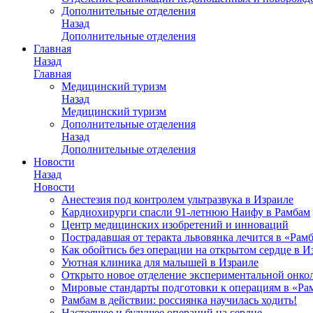
Дополнительные отделения
Назад
Дополнительные отделения
Главная
Назад
Главная
Медицинский туризм
Назад
Медицинский туризм
Дополнительные отделения
Назад
Дополнительные отделения
Новости
Назад
Новости
Анестезия под контролем ультразвука в Израиле
Кардиохирурги спасли 91-летнюю Наифу в Рамбам
Центр медицинских изобретений и инноваций
Пострадавшая от теракта львовянка лечится в «Рам
Как обойтись без операции на открытом сердце в И
Уютная клиника для малышей в Израиле
Открыто новое отделение экспериментальной онко
Мировые стандарты подготовки к операциям в «Ра
Рамбам в действии: россиянка научилась ходить!
Настоящее и будущее операций на сердце