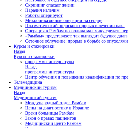
Скрининг спасает жизни
Паралич излечим
Роботы оперируют
Микроинвазивные операции на сердце
Плазматический эндоскоп: прорыв в лечении рака
Операция в Рамбам позволила мальчику сделать пе
«Рамбам» представляет: так выглядит будущее диаг
Сеточное облучение: прорыв в борьбе со опухолями
Курсы и стажировки
Назад
Курсы и стажировки
программы интернатуры
Назад
программы интернатуры
Центр обучения и повышения квалификации по пр
Телемедицина
Медицинский туризм
Назад
Медицинский туризм
Международный отдел Рамбам
Цены на диагностику в Израиле
Врачи больницы Рамбам
Закон о правах пациентов
Медицинский центр Рамбам