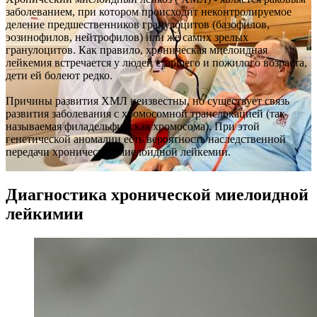
заболеванием, при котором происходит неконтролируемое
деление предшественников гранулоцитов (базофилов,
эозинофилов, нейтрофилов) или же самих зрелых
гранулоцитов. Как правило, хроническая миелоидная
лейкемия встречается у людей старшего и пожилого возраста,
дети ей болеют редко.
Причины развития ХМЛ неизвестны, но существует связь
развития заболевания с хромосомной транслокацией (так
называемая филадельфийская хромосома). При этой
генетической аномалии есть вероятность наследственной
передачи хронической миелоидной лейкемии.
Диагностика хронической миелоидной
лейкимии