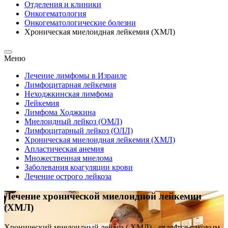
Отделения и клиники
Онкогематология
Oнкогематологические болезни
Хроническая миелоидная лейкемия (ХМЛ)
Меню
Лечение лимфомы в Израиле
Лимфоцитарная лейкемия
Неходжкинская лимфома
Лейкемия
Лимфома Ходжкина
Миелоидный лейкоз (ОМЛ)
Лимфоцитарный лейкоз (ОЛЛ)
Хроническая миелоидная лейкемия (ХМЛ)
Апластическая анемия
Множественная миелома
Заболевания коагуляции крови
Лечение острого лейкоза
Лечение хронической миелоидной лейкемии
(ХМЛ)
Хронический миелоидный лейкоз ( ХМЛ) - является раковым