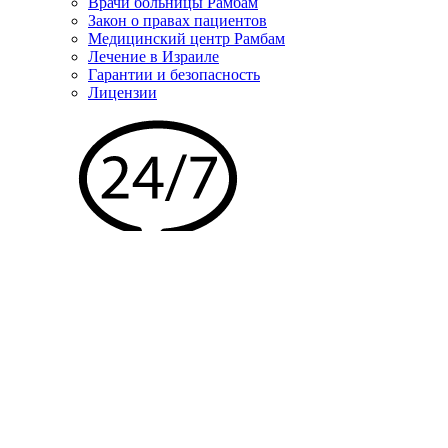
Врачи больницы Рамбам
Закон о правах пациентов
Медицинский центр Рамбам
Лечение в Израиле
Гарантии и безопасность
Лицензии
Связаться с нами
Имя
Фамилия
E-mail
Тел.
Phone
Сообщение