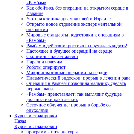
«Рамбам»
Как обойтись без операции на открытом сердце в
Израиле
Уютная клиника для малышей в Израиле
Открыто новое отделение экспериментальной
онкологии
Мировые стандарты подготовки к операциям в
«Рамбам»
Рамбам в действии: россиянка научилась ходить!
Настоящее и будущее операций на сердце
Скрининг спасает жизни
Паралич излечим
Роботы оперируют
Микроинвазивные операции на сердце
Плазматический эндоскоп: прорыв в лечении рака
Операция в Рамбам позволила мальчику сделать
первые шаги
«Рамбам» представляет: так выглядит будущее
диагностики рака легких
Сеточное облучение: прорыв в борьбе со
опухолями
Курсы и стажировки
Назад
Курсы и стажировки
программы интернатуры