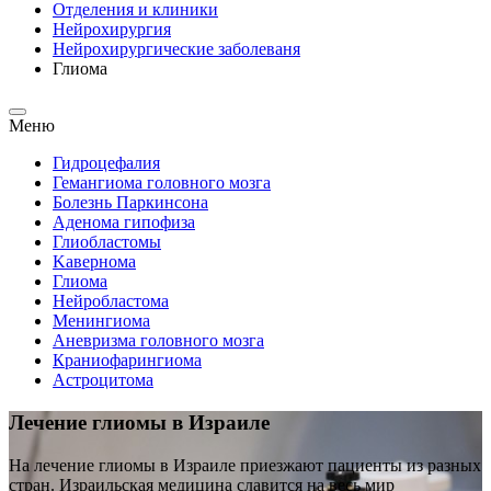
Отделения и клиники
Нейрохирургия
Hейрохирургические заболеваня
Глиома
Меню
Гидроцефалия
Гемангиома головного мозга
Болезнь Паркинсона
Аденома гипофиза
Глиобластомы
Kавернома
Глиома
Нейробластома
Менингиома
Аневризма головного мозга
Краниофарингиома
Астроцитома
Лечение глиомы в Израиле
На лечение глиомы в Израиле приезжают пациенты из разных
стран. Израильская медицина славится на весь мир