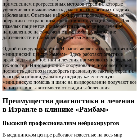
применением прогрессивных методов терапии, которые
увеличивают выживаемость даже при запущенных стадиях
заболевания. Опытные нейрохирурги проводят сложные
операции с сохранением когнитивных функций мозга. Для
тяжелых пациентов применяется паллиативное лечение,
направленное на облегчение симптомов, увеличение
длительности и повышение качества жизни.
Одной из ведущих клиник Израиля является государственный
медицинский центр «Рамбам». Здесь работают опытные
врачи, а для диагностики и лечения применяются передовые
технологии. Инновационное оборудование позволяет точно
поставить диагноз и подобрать правильную тактику терапии.
Благодаря индивидуальному подходу качественную
медицинскую помощь и шанс на выздоровление получают все
пациенты вне зависимости от стадии заболевания.
Преимущества диагностики и лечения
в Израиле в клинике «Рамбам»
Высокий профессионализм нейрохирургов
В медицинском центре работают известные на весь мир