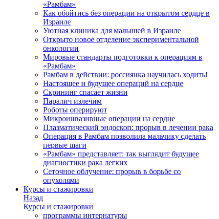
«Рамбам»
Как обойтись без операции на открытом сердце в
Израиле
Уютная клиника для малышей в Израиле
Открыто новое отделение экспериментальной
онкологии
Мировые стандарты подготовки к операциям в
«Рамбам»
Рамбам в действии: россиянка научилась ходить!
Настоящее и будущее операций на сердце
Скрининг спасает жизни
Паралич излечим
Роботы оперируют
Микроинвазивные операции на сердце
Плазматический эндоскоп: прорыв в лечении рака
Операция в Рамбам позволила мальчику сделать
первые шаги
«Рамбам» представляет: так выглядит будущее
диагностики рака легких
Сеточное облучение: прорыв в борьбе со
опухолями
Курсы и стажировки
Назад
Курсы и стажировки
программы интернатуры