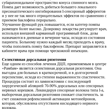
субарахноидальное пространство конуса спинного мозга.
Помпа дает возможность добиться большего локального
пресинаптического ингибирования I-сенсороный афферентов
и у нее не так много отрицательных эффектов по сравнению с
приемом баклофена перорально.
Улучшение функций рук повышается, если катетер помпы
размещен более высоко. Дозировку лекарства регулирует врач,
используя внешний карманный программный блок, дозы
назначаются в дневные и вечерние часы, исходя из состояния
пациента. Больному нужно каждый месяц приходить к врачу,
чтобы пополнять помпу баклофеном. Препарат заправляется в
кабинете врача при помощи чрескожной инъекции.
Селективная дорсальная ризотомия
Еще одним из способов лечения ДЦП, применяемым в центре
«Рамбам» является селективная дорсальная ризотомия. Она
выгодна для больных в краткосрочной, и в долгосрочной
перспективе, исходя из степени выраженности спастичности.
Процедура состоит из ламинэктомии с последующей
хирургической абляцией 70-90% дорсальных или сенсорных
нервных корешков. Ликвидируя сенсорные волокна типа I-а,
выборочная дорсальная ризотомия снижает спастичность. за
счет снижения рефлексивной активации мотонейронов,
которая, обусловлена отсутствием нисходящего нервного
волокна.