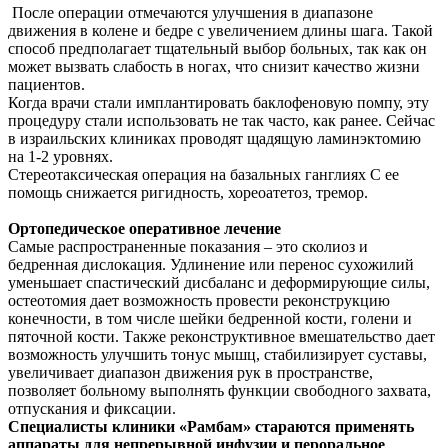
После операции отмечаются улучшения в диапазоне
движения в колене и бедре с увеличением длины шага. Такой
способ предполагает тщательный выбор больных, так как он
может вызвать слабость в ногах, что снизит качество жизни
пациентов.
Когда врачи стали имплантировать баклофеновую помпу, эту
процедуру стали использовать не так часто, как ранее. Сейчас
в израильских клиниках проводят щадящую ламинэктомию
на 1-2 уровнях.
Стереотаксическая операция на базальных ганглиях
С ее
помощь снижается ригидность, хореоатетоз, тремор.
Ортопедическое оперативное лечение
Самые распространенные показания – это сколиоз и
бедренная дислокация. Удлинение или перенос сухожилий
уменьшает спастический дисбаланс и деформирующие силы,
остеотомия дает возможность провести реконструкцию
конечности, в том числе шейки бедренной кости, голени и
пяточной кости. Также реконструктивное вмешательство дает
возможность улучшить тонус мышц, стабилизирует суставы,
увеличивает диапазон движения рук в пространстве,
позволяет больному выполнять функции свободного захвата,
отпускания и фиксации.
Специалисты клиники «Рамбам» стараются применять
аппараты для непрерывной инфузии и пероральное