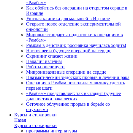
«Рамбам»
Как обойтись без операции на открытом сердце в
Израиле
Уютная клиника для малышей в Израиле
Открыто новое отделение экспериментальной
онкологии
Мировые стандарты подготовки к операциям в
«Рамбам»
Рамбам в действии: россиянка научилась ходить!
Настоящее и будущее операций на сердце
Скрининг спасает жизни
Паралич излечим
Роботы оперируют
Микроинвазивные операции на сердце
Плазматический эндоскоп: прорыв в лечении рака
Операция в Рамбам позволила мальчику сделать
первые шаги
«Рамбам» представляет: так выглядит будущее
диагностики рака легких
Сеточное облучение: прорыв в борьбе со
опухолями
Курсы и стажировки
Назад
Курсы и стажировки
программы интернатуры