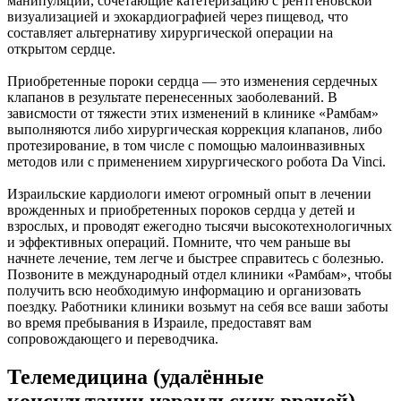
манипуляции, сочетающие катетеризацию с рентгеновской
визуализацией и эхокардиографией через пищевод, что
составляет альтернативу хирургической операции на
открытом сердце.
Приобретенные пороки сердца — это изменения сердечных
клапанов в результате перенесенных заоболеваний. В
зависмости от тяжести этих изменений в клинике «Рамбам»
выполняются либо хирургическая коррекция клапанов, либо
протезирование, в том числе с помощью малоинвазивных
методов или с применением хирургического робота Da Vinci.
Израильские кардиологи имеют огромный опыт в лечении
врожденных и приобретенных пороков сердца у детей и
взрослых, и проводят ежегодно тысячи высокотехнологичных
и эффективных операций. Помните, что чем раньше вы
начнете лечение, тем легче и быстрее справитесь с болезнью.
Позвоните в международный отдел клиники «Рамбам», чтобы
получить всю необходимую информацию и организовать
поездку. Работники клиники возьмут на себя все ваши заботы
во время пребывания в Израиле, предоставят вам
сопровождающего и переводчика.
Телемедицина (удалённые
консультации израильских врачей)