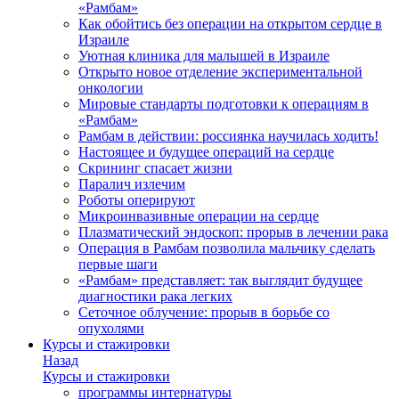
«Рамбам»
Как обойтись без операции на открытом сердце в
Израиле
Уютная клиника для малышей в Израиле
Открыто новое отделение экспериментальной
онкологии
Мировые стандарты подготовки к операциям в
«Рамбам»
Рамбам в действии: россиянка научилась ходить!
Настоящее и будущее операций на сердце
Скрининг спасает жизни
Паралич излечим
Роботы оперируют
Микроинвазивные операции на сердце
Плазматический эндоскоп: прорыв в лечении рака
Операция в Рамбам позволила мальчику сделать
первые шаги
«Рамбам» представляет: так выглядит будущее
диагностики рака легких
Сеточное облучение: прорыв в борьбе со
опухолями
Курсы и стажировки
Назад
Курсы и стажировки
программы интернатуры