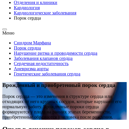
Отделения и клиники
Кардиология
Кардиологические заболевания
Порок сердца
Меню
Cиндром Марфана
Порок сердца
Нарушение ритма и проводимости сердца
Заболевания клапанов сердца
Сердечная недостаточность
Аневризма аорты
Генетические заболевания сердца
Врожденный и приобретенный порок сердца
Порок сердца — это изменения в структуре сердца или
отходящих от него крупных сосудов, которые нарушают его
нормальную работу. Врожденные пороки сердца
формируются у плода на ранних этапах беременности,
приобретенные образуются у человека после рождения.