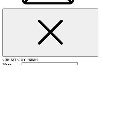
Связаться с нами
Имя
Фамилия
E-mail
Страна
Тел.
Phone
Сообщение
* Обязательные для заполнения поля
Главная