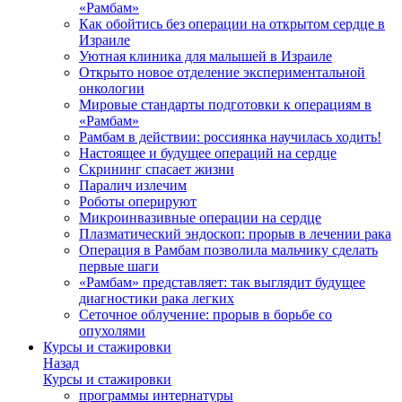
«Рамбам»
Как обойтись без операции на открытом сердце в
Израиле
Уютная клиника для малышей в Израиле
Открыто новое отделение экспериментальной
онкологии
Мировые стандарты подготовки к операциям в
«Рамбам»
Рамбам в действии: россиянка научилась ходить!
Настоящее и будущее операций на сердце
Скрининг спасает жизни
Паралич излечим
Роботы оперируют
Микроинвазивные операции на сердце
Плазматический эндоскоп: прорыв в лечении рака
Операция в Рамбам позволила мальчику сделать
первые шаги
«Рамбам» представляет: так выглядит будущее
диагностики рака легких
Сеточное облучение: прорыв в борьбе со
опухолями
Курсы и стажировки
Назад
Курсы и стажировки
программы интернатуры