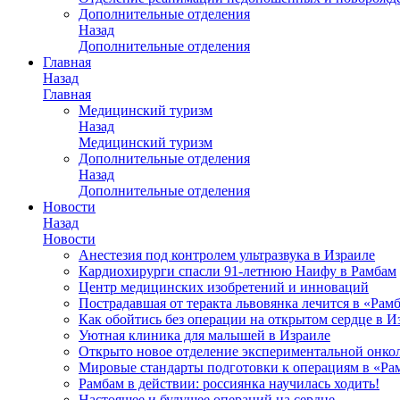
Дополнительные отделения
Назад
Дополнительные отделения
Главная
Назад
Главная
Медицинский туризм
Назад
Медицинский туризм
Дополнительные отделения
Назад
Дополнительные отделения
Новости
Назад
Новости
Анестезия под контролем ультразвука в Израиле
Кардиохирурги спасли 91-летнюю Наифу в Рамбам
Центр медицинских изобретений и инноваций
Пострадавшая от теракта львовянка лечится в «Рам
Как обойтись без операции на открытом сердце в И
Уютная клиника для малышей в Израиле
Открыто новое отделение экспериментальной онко
Мировые стандарты подготовки к операциям в «Ра
Рамбам в действии: россиянка научилась ходить!
Настоящее и будущее операций на сердце