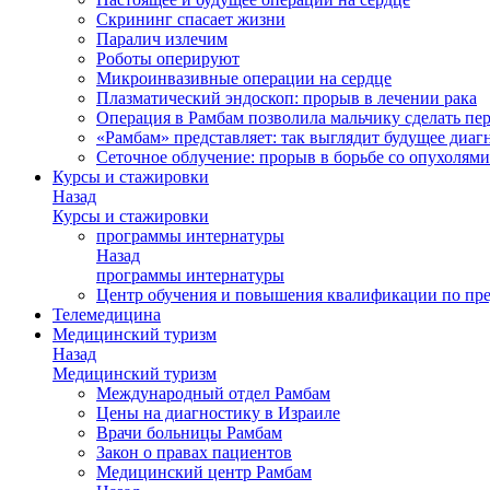
Скрининг спасает жизни
Паралич излечим
Роботы оперируют
Микроинвазивные операции на сердце
Плазматический эндоскоп: прорыв в лечении рака
Операция в Рамбам позволила мальчику сделать пе
«Рамбам» представляет: так выглядит будущее диаг
Сеточное облучение: прорыв в борьбе со опухолями
Курсы и стажировки
Назад
Курсы и стажировки
программы интернатуры
Назад
программы интернатуры
Центр обучения и повышения квалификации по пр
Телемедицина
Медицинский туризм
Назад
Медицинский туризм
Международный отдел Рамбам
Цены на диагностику в Израиле
Врачи больницы Рамбам
Закон о правах пациентов
Медицинский центр Рамбам