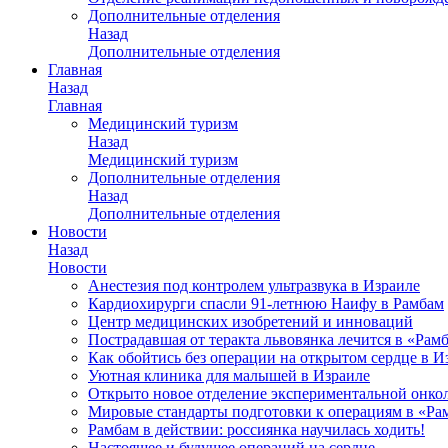
Дополнительные отделения
Назад
Дополнительные отделения
Главная
Назад
Главная
Медицинский туризм
Назад
Медицинский туризм
Дополнительные отделения
Назад
Дополнительные отделения
Новости
Назад
Новости
Анестезия под контролем ультразвука в Израиле
Кардиохирурги спасли 91-летнюю Наифу в Рамбам
Центр медицинских изобретений и инноваций
Пострадавшая от теракта львовянка лечится в «Рам
Как обойтись без операции на открытом сердце в И
Уютная клиника для малышей в Израиле
Открыто новое отделение экспериментальной онко
Мировые стандарты подготовки к операциям в «Ра
Рамбам в действии: россиянка научилась ходить!
Настоящее и будущее операций на сердце