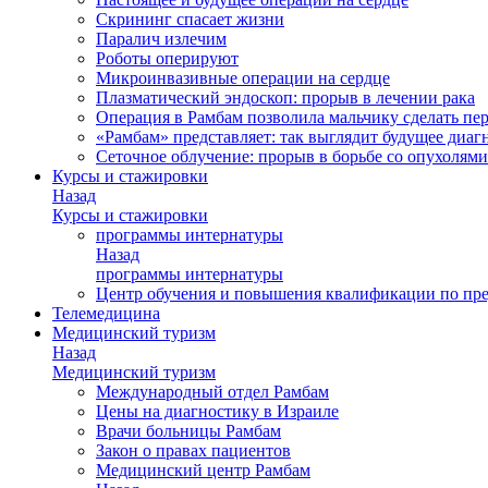
Скрининг спасает жизни
Паралич излечим
Роботы оперируют
Микроинвазивные операции на сердце
Плазматический эндоскоп: прорыв в лечении рака
Операция в Рамбам позволила мальчику сделать пе
«Рамбам» представляет: так выглядит будущее диаг
Сеточное облучение: прорыв в борьбе со опухолями
Курсы и стажировки
Назад
Курсы и стажировки
программы интернатуры
Назад
программы интернатуры
Центр обучения и повышения квалификации по пр
Телемедицина
Медицинский туризм
Назад
Медицинский туризм
Международный отдел Рамбам
Цены на диагностику в Израиле
Врачи больницы Рамбам
Закон о правах пациентов
Медицинский центр Рамбам