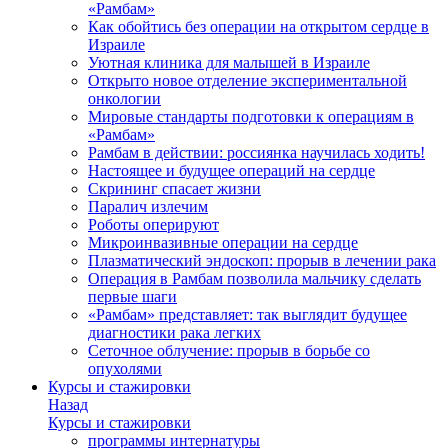
«Рамбам»
Как обойтись без операции на открытом сердце в
Израиле
Уютная клиника для малышей в Израиле
Открыто новое отделение экспериментальной
онкологии
Мировые стандарты подготовки к операциям в
«Рамбам»
Рамбам в действии: россиянка научилась ходить!
Настоящее и будущее операций на сердце
Скрининг спасает жизни
Паралич излечим
Роботы оперируют
Микроинвазивные операции на сердце
Плазматический эндоскоп: прорыв в лечении рака
Операция в Рамбам позволила мальчику сделать
первые шаги
«Рамбам» представляет: так выглядит будущее
диагностики рака легких
Сеточное облучение: прорыв в борьбе со
опухолями
Курсы и стажировки
Назад
Курсы и стажировки
программы интернатуры