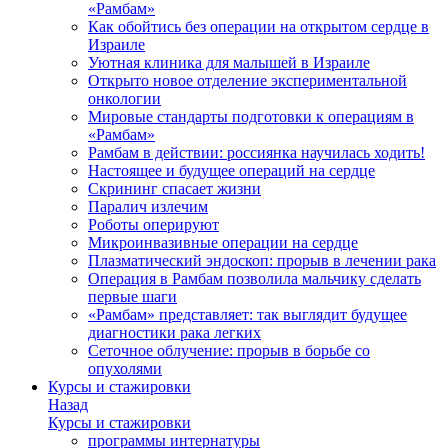
«Рамбам»
Как обойтись без операции на открытом сердце в
Израиле
Уютная клиника для малышей в Израиле
Открыто новое отделение экспериментальной
онкологии
Мировые стандарты подготовки к операциям в
«Рамбам»
Рамбам в действии: россиянка научилась ходить!
Настоящее и будущее операций на сердце
Скрининг спасает жизни
Паралич излечим
Роботы оперируют
Микроинвазивные операции на сердце
Плазматический эндоскоп: прорыв в лечении рака
Операция в Рамбам позволила мальчику сделать
первые шаги
«Рамбам» представляет: так выглядит будущее
диагностики рака легких
Сеточное облучение: прорыв в борьбе со
опухолями
Курсы и стажировки
Назад
Курсы и стажировки
программы интернатуры