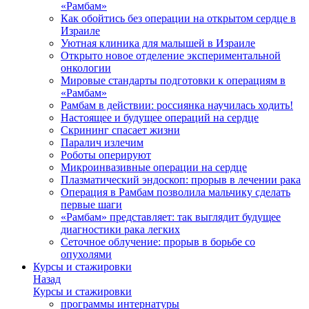
«Рамбам»
Как обойтись без операции на открытом сердце в
Израиле
Уютная клиника для малышей в Израиле
Открыто новое отделение экспериментальной
онкологии
Мировые стандарты подготовки к операциям в
«Рамбам»
Рамбам в действии: россиянка научилась ходить!
Настоящее и будущее операций на сердце
Скрининг спасает жизни
Паралич излечим
Роботы оперируют
Микроинвазивные операции на сердце
Плазматический эндоскоп: прорыв в лечении рака
Операция в Рамбам позволила мальчику сделать
первые шаги
«Рамбам» представляет: так выглядит будущее
диагностики рака легких
Сеточное облучение: прорыв в борьбе со
опухолями
Курсы и стажировки
Назад
Курсы и стажировки
программы интернатуры