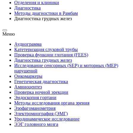
Отделения и клиники
Диагностика
Методы диагностики в Рамбам
Диагностика грудных желез
Меню
Аудиограмма
Катетеризация слуховой трубы
Проверка функции глотания (FEES)
Диагностика грудных желез
Исследование сенсорных (SEP) и моторных (MEP)
нарушений
Онкомаркеры
Генетическая диагностика
Амниоцентез
Проверка ночной эрекции
Эндоскопия гортани
Методы исследования органа зрения
Эзофагоманометрия
Электромиография (ЭМГ)
Уродинамическое исследование
ЭЭГ головного мозга