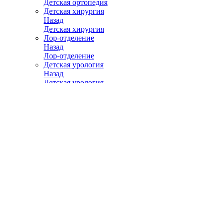
Детская ортопедия
Детская хирургия
Назад
Детская хирургия
Лор-отделение
Назад
Лор-отделение
Детская урология
Назад
Детская урология
Детская неврология
Назад
Детская неврология
Детская нейрохирургия
Назад
Детская нейрохирургия
Детская аллергология и иммунология
Назад
Детская аллергология и иммунология
Детская эндокринология
Назад
Детская эндокринология
Детская пульмонология
Назад
Детская пульмонология