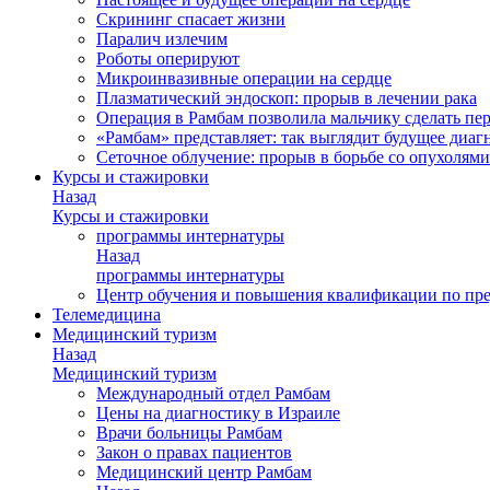
Скрининг спасает жизни
Паралич излечим
Роботы оперируют
Микроинвазивные операции на сердце
Плазматический эндоскоп: прорыв в лечении рака
Операция в Рамбам позволила мальчику сделать пе
«Рамбам» представляет: так выглядит будущее диаг
Сеточное облучение: прорыв в борьбе со опухолями
Курсы и стажировки
Назад
Курсы и стажировки
программы интернатуры
Назад
программы интернатуры
Центр обучения и повышения квалификации по пр
Телемедицина
Медицинский туризм
Назад
Медицинский туризм
Международный отдел Рамбам
Цены на диагностику в Израиле
Врачи больницы Рамбам
Закон о правах пациентов
Медицинский центр Рамбам