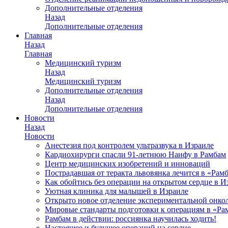
Дополнительные отделения
Назад
Дополнительные отделения
Главная
Назад
Главная
Медицинский туризм
Назад
Медицинский туризм
Дополнительные отделения
Назад
Дополнительные отделения
Новости
Назад
Новости
Анестезия под контролем ультразвука в Израиле
Кардиохирурги спасли 91-летнюю Наифу в Рамбам
Центр медицинских изобретений и инноваций
Пострадавшая от теракта львовянка лечится в «Рам
Как обойтись без операции на открытом сердце в И
Уютная клиника для малышей в Израиле
Открыто новое отделение экспериментальной онко
Мировые стандарты подготовки к операциям в «Ра
Рамбам в действии: россиянка научилась ходить!
Настоящее и будущее операций на сердце