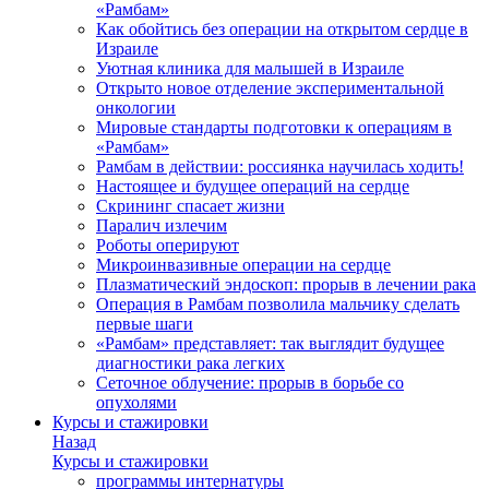
«Рамбам»
Как обойтись без операции на открытом сердце в
Израиле
Уютная клиника для малышей в Израиле
Открыто новое отделение экспериментальной
онкологии
Мировые стандарты подготовки к операциям в
«Рамбам»
Рамбам в действии: россиянка научилась ходить!
Настоящее и будущее операций на сердце
Скрининг спасает жизни
Паралич излечим
Роботы оперируют
Микроинвазивные операции на сердце
Плазматический эндоскоп: прорыв в лечении рака
Операция в Рамбам позволила мальчику сделать
первые шаги
«Рамбам» представляет: так выглядит будущее
диагностики рака легких
Сеточное облучение: прорыв в борьбе со
опухолями
Курсы и стажировки
Назад
Курсы и стажировки
программы интернатуры