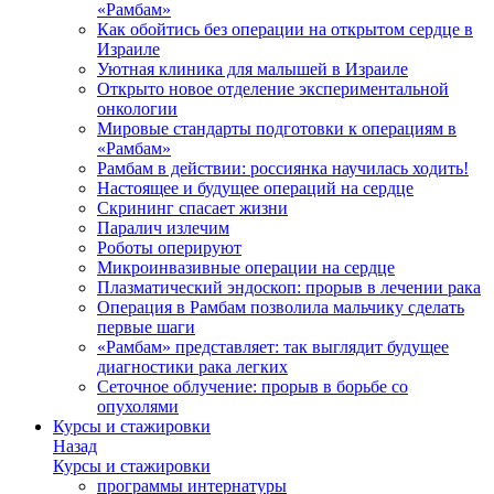
«Рамбам»
Как обойтись без операции на открытом сердце в
Израиле
Уютная клиника для малышей в Израиле
Открыто новое отделение экспериментальной
онкологии
Мировые стандарты подготовки к операциям в
«Рамбам»
Рамбам в действии: россиянка научилась ходить!
Настоящее и будущее операций на сердце
Скрининг спасает жизни
Паралич излечим
Роботы оперируют
Микроинвазивные операции на сердце
Плазматический эндоскоп: прорыв в лечении рака
Операция в Рамбам позволила мальчику сделать
первые шаги
«Рамбам» представляет: так выглядит будущее
диагностики рака легких
Сеточное облучение: прорыв в борьбе со
опухолями
Курсы и стажировки
Назад
Курсы и стажировки
программы интернатуры