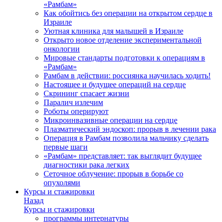
«Рамбам»
Как обойтись без операции на открытом сердце в
Израиле
Уютная клиника для малышей в Израиле
Открыто новое отделение экспериментальной
онкологии
Мировые стандарты подготовки к операциям в
«Рамбам»
Рамбам в действии: россиянка научилась ходить!
Настоящее и будущее операций на сердце
Скрининг спасает жизни
Паралич излечим
Роботы оперируют
Микроинвазивные операции на сердце
Плазматический эндоскоп: прорыв в лечении рака
Операция в Рамбам позволила мальчику сделать
первые шаги
«Рамбам» представляет: так выглядит будущее
диагностики рака легких
Сеточное облучение: прорыв в борьбе со
опухолями
Курсы и стажировки
Назад
Курсы и стажировки
программы интернатуры