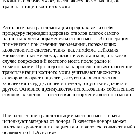
В клинике «Рамбам» осуществляются несколько видов
трансплантации костного мозга.
Аутологичная трансплантация представляет из себя
процедуру пересадки здоровых стволов клеток самого
пациента в места поражения костного мозга. Эта операция
применяется при лечении заболеваний, поражающих
кроветворную систему, таких, как лимфома, лейкемия,
множественная миелома, апластическая анемия, а также в
случае повреждений костного мозга после радио­ и
химиотерапии. При подготовке к проведению аутологичной
трансплантации костного мозга учитывают множество
факторов: возраст пациента, отсутствие хронических
заболеваний сердца, почек и печени, отсутствие диабета и
другое. Основное преимущество использования собственных
стволовых клеток — отсутствие отторжения костного мозга.
При аллогенной трансплантации костного мозга врачи
используют материал от донора. В качестве донора может
выступать родственник пациента или человек, совместимый с
больным по HLA­системе.