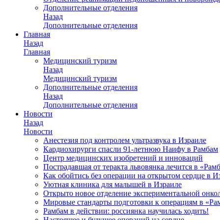
Дополнительные отделения
Назад
Дополнительные отделения
Главная
Назад
Главная
Медицинский туризм
Назад
Медицинский туризм
Дополнительные отделения
Назад
Дополнительные отделения
Новости
Назад
Новости
Анестезия под контролем ультразвука в Израиле
Кардиохирурги спасли 91-летнюю Наифу в Рамбам
Центр медицинских изобретений и инноваций
Пострадавшая от теракта львовянка лечится в «Рам
Как обойтись без операции на открытом сердце в И
Уютная клиника для малышей в Израиле
Открыто новое отделение экспериментальной онко
Мировые стандарты подготовки к операциям в «Ра
Рамбам в действии: россиянка научилась ходить!
Настоящее и будущее операций на сердце