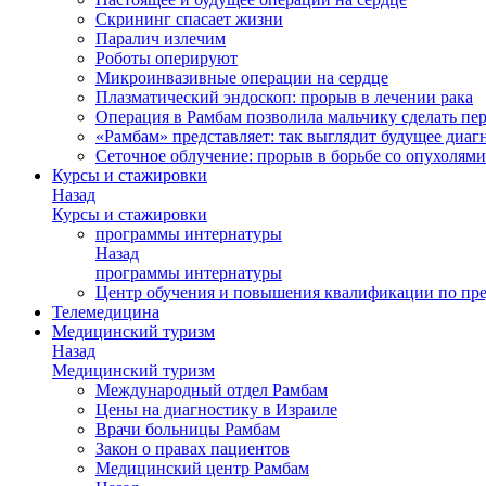
Скрининг спасает жизни
Паралич излечим
Роботы оперируют
Микроинвазивные операции на сердце
Плазматический эндоскоп: прорыв в лечении рака
Операция в Рамбам позволила мальчику сделать пе
«Рамбам» представляет: так выглядит будущее диаг
Сеточное облучение: прорыв в борьбе со опухолями
Курсы и стажировки
Назад
Курсы и стажировки
программы интернатуры
Назад
программы интернатуры
Центр обучения и повышения квалификации по пр
Телемедицина
Медицинский туризм
Назад
Медицинский туризм
Международный отдел Рамбам
Цены на диагностику в Израиле
Врачи больницы Рамбам
Закон о правах пациентов
Медицинский центр Рамбам